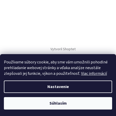
Vytvoril Shoptet
Používame súbory cookie, aby sme vám umožnili pohodlné
Copyright 2026
TM Sport
. Všetky práva vyhradené.
prehliadanie webovej stránky a vďaka analýze neustále
zlepšovali jej funkcie, výkon a použiteľnosť.
Viac informácií
Nastavenie
Súhlasím