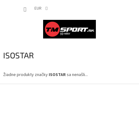
Prejsť
NÁKUP
na
EUR
obsah
KOŠÍK
ISOSTAR
Žiadne produkty značky
ISOSTAR
sa nenašli...
Z
á
p
ä
t
i
e