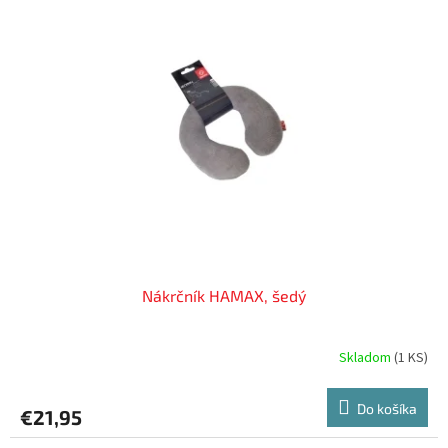
Nákrčník HAMAX, šedý
Skladom
(
1 KS
)
Do košíka
€21,95