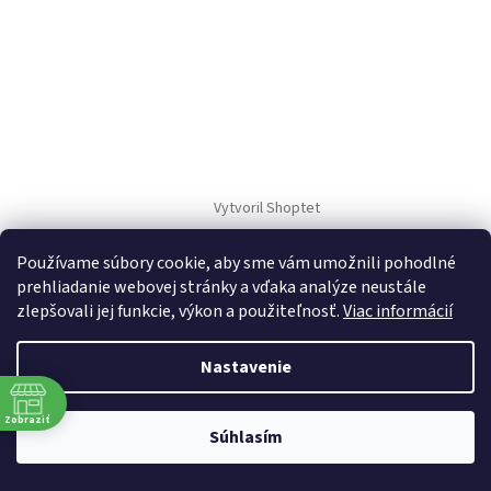
Vytvoril Shoptet
Používame súbory cookie, aby sme vám umožnili pohodlné
Copyright 2026
TM Sport
. Všetky práva vyhradené.
prehliadanie webovej stránky a vďaka analýze neustále
zlepšovali jej funkcie, výkon a použiteľnosť.
Viac informácií
Nastavenie
Zobraziť
Súhlasím