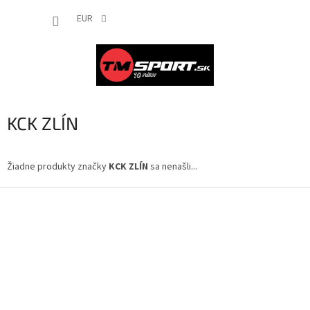
Prejsť
NÁKUP
na
EUR
obsah
KOŠÍK
KCK ZLÍN
Žiadne produkty značky
KCK ZLÍN
sa nenašli...
Z
á
p
ä
t
i
e