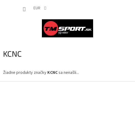
Prejsť
NÁKUP
na
EUR
obsah
KOŠÍK
KCNC
Žiadne produkty značky
KCNC
sa nenašli...
Z
á
p
ä
t
i
e