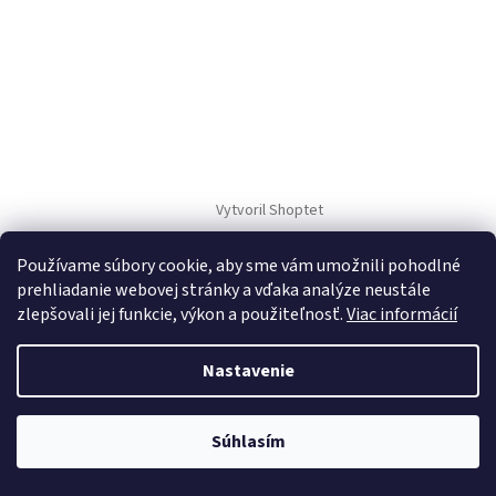
Vytvoril Shoptet
Používame súbory cookie, aby sme vám umožnili pohodlné
Copyright 2026
TM Sport
. Všetky práva vyhradené.
prehliadanie webovej stránky a vďaka analýze neustále
zlepšovali jej funkcie, výkon a použiteľnosť.
Viac informácií
Nastavenie
Súhlasím