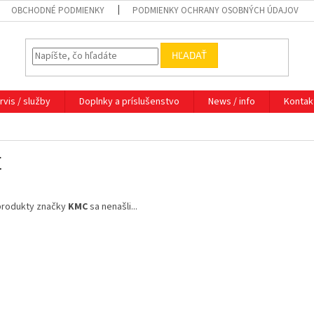
OBCHODNÉ PODMIENKY
PODMIENKY OCHRANY OSOBNÝCH ÚDAJOV
HĽADAŤ
rvis / služby
Doplnky a príslušenstvo
News / info
Kontak
C
produkty značky
KMC
sa nenašli...