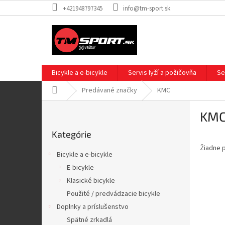
Prejsť
+421948797345
info@tm-sport.sk
na
obsah
Bicykle a e-bicykle
Servis lyží a požičovňa
Se
Domov
Predávané značky
KMC
B
KM
o
Preskočiť
č
Kategórie
kategórie
n
Žiadne 
ý
Bicykle a e-bicykle
p
E-bicykle
a
Klasické bicykle
n
e
Použité / predvádzacie bicykle
l
Doplnky a príslušenstvo
Spätné zrkadlá