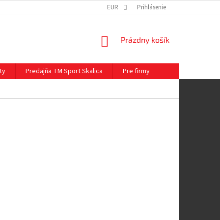
EUR
Prihlásenie
NÁKUPNÝ
Prázdny košík
KOŠÍK
ty
Predajňa TM Sport Skalica
Pre firmy