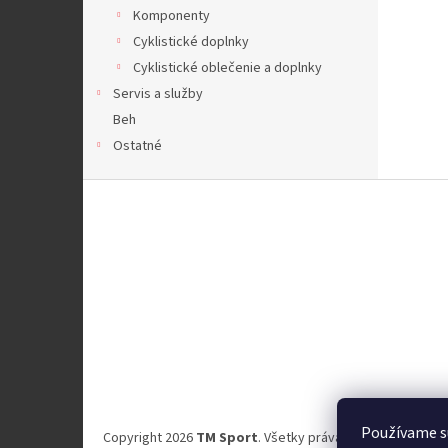
Komponenty
Cyklistické doplnky
Cyklistické oblečenie a doplnky
Servis a služby
Beh
Ostatné
Z
á
p
ä
t
i
e
Používame s
Copyright 2026
TM Sport
. Všetky práva vyhradené.