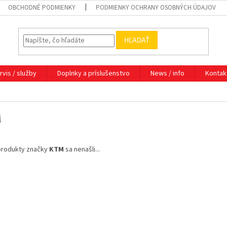
OBCHODNÉ PODMIENKY
PODMIENKY OCHRANY OSOBNÝCH ÚDAJOV
HĽADAŤ
rvis / služby
Doplnky a príslušenstvo
News / info
Kontak
M
produkty značky
KTM
sa nenašli...