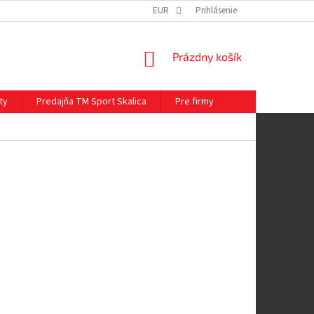
EUR
Prihlásenie
NÁKUPNÝ
Prázdny košík
KOŠÍK
ty
Predajňa TM Sport Skalica
Pre firmy