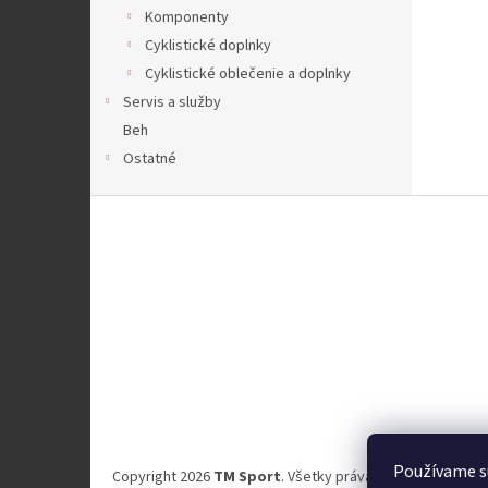
Komponenty
Cyklistické doplnky
Cyklistické oblečenie a doplnky
Servis a služby
Beh
Ostatné
Z
á
p
ä
t
i
e
Používame s
Copyright 2026
TM Sport
. Všetky práva vyhradené.