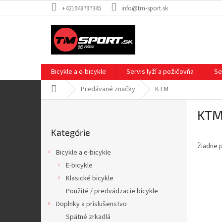
Prejsť
+421948797345
info@tm-sport.sk
na
obsah
Bicykle a e-bicykle
Servis lyží a požičovňa
Se
Domov
Predávané značky
KTM
B
KT
o
Preskočiť
č
Kategórie
kategórie
n
Žiadne 
ý
Bicykle a e-bicykle
p
E-bicykle
a
Klasické bicykle
n
e
Použité / predvádzacie bicykle
l
Doplnky a príslušenstvo
Spätné zrkadlá