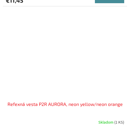
€11,45
Refexná vesta P2R AURORA, neon yellow/neon orange
Skladom
(
1 KS
)