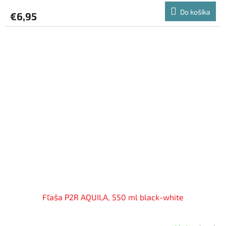
Do košíka
€6,95
Fľaša P2R AQUILA, 550 ml black-white