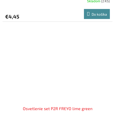
Skladom
(
2 KS
)
Do košíka
€4,45
Osvetlenie set P2R FREYO lime green