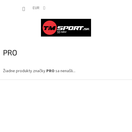
Prejsť
NÁKUP
na
EUR
obsah
KOŠÍK
PRO
Žiadne produkty značky
PRO
sa nenašli...
Z
á
p
ä
t
i
e