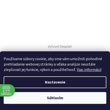
Vytvoril Shoptet
Používame súbory cookie, aby sme vám umožnili pohodlné
Copyright 2026
TM Sport
. Všetky práva vyhradené.
prehliadanie webovej stránky a vďaka analýze neustále
zlepšovali jej funkcie, výkon a použiteľnosť.
Viac informácií
Nastavenie
Zobraziť
Súhlasím