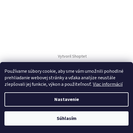
Vytvoril Shoptet
Používame súbory cookie, aby sme vám umožnili pohodlné
Copyright 2026
TM Sport
. Všetky práva vyhradené.
prehliadanie webovej stránky a vďaka analýze neustále
zlepšovali jej funkcie, výkon a použiteľnosť.
Viac informácií
Nastavenie
Súhlasím