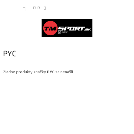
Prejsť
NÁKUP
na
EUR
obsah
KOŠÍK
PYC
Žiadne produkty značky
PYC
sa nenašli...
Z
á
p
ä
t
i
e