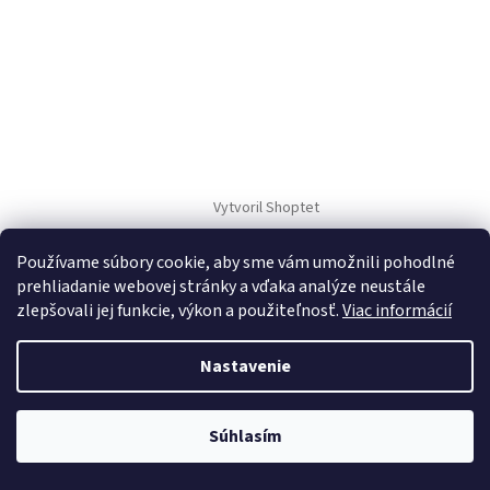
Vytvoril Shoptet
Používame súbory cookie, aby sme vám umožnili pohodlné
Copyright 2026
TM Sport
. Všetky práva vyhradené.
prehliadanie webovej stránky a vďaka analýze neustále
zlepšovali jej funkcie, výkon a použiteľnosť.
Viac informácií
Nastavenie
Súhlasím