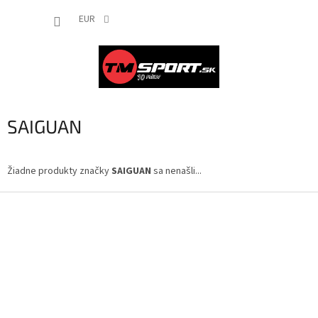
Prejsť
NÁKUP
na
EUR
obsah
KOŠÍK
SAIGUAN
Žiadne produkty značky
SAIGUAN
sa nenašli...
Z
á
p
ä
t
i
e