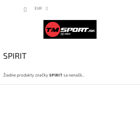
Prejsť
NÁKUP
na
EUR
obsah
KOŠÍK
SPIRIT
Žiadne produkty značky
SPIRIT
sa nenašli...
Z
á
p
ä
t
i
e