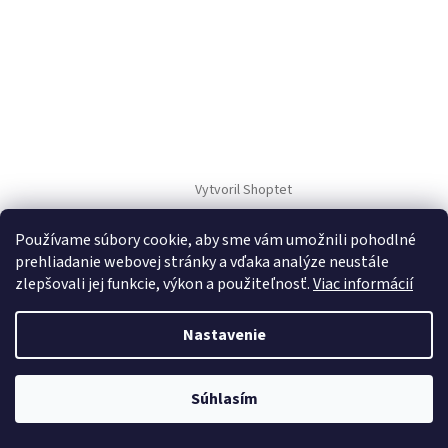
Vytvoril Shoptet
Používame súbory cookie, aby sme vám umožnili pohodlné
Copyright 2026
TM Sport
. Všetky práva vyhradené.
prehliadanie webovej stránky a vďaka analýze neustále
zlepšovali jej funkcie, výkon a použiteľnosť.
Viac informácií
Nastavenie
Súhlasím