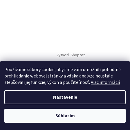
Vytvoril Shoptet
Používame súbory cookie, aby sme vám umožnili pohodlné
Copyright 2026
TM Sport
. Všetky práva vyhradené.
prehliadanie webovej stránky a vďaka analýze neustále
zlepšovali jej funkcie, výkon a použiteľnosť.
Viac informácií
Nastavenie
Súhlasím