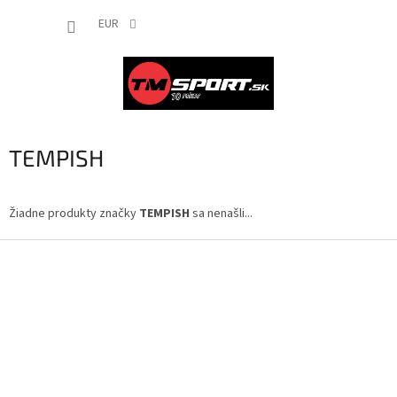
Prejsť
NÁKUP
na
EUR
obsah
KOŠÍK
TEMPISH
Žiadne produkty značky
TEMPISH
sa nenašli...
Z
á
p
ä
t
i
e