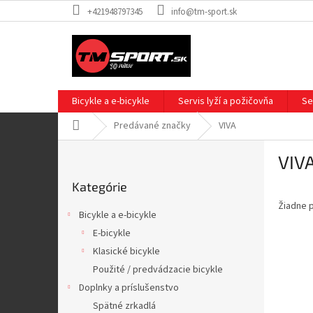
Prejsť
+421948797345
info@tm-sport.sk
na
obsah
Bicykle a e-bicykle
Servis lyží a požičovňa
Se
Domov
Predávané značky
VIVA
B
VIV
o
Preskočiť
č
Kategórie
kategórie
n
Žiadne 
ý
Bicykle a e-bicykle
p
E-bicykle
a
Klasické bicykle
n
e
Použité / predvádzacie bicykle
l
Doplnky a príslušenstvo
Spätné zrkadlá