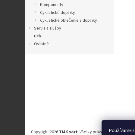
Komponenty
Cyklistické doplnky
Cyklistické oblečenie a doplnky
Servis a služby
Beh
Ostatné
Z
á
p
ä
t
i
e
Používame s
Copyright 2026
TM Sport
. Všetky práva vyhradené.