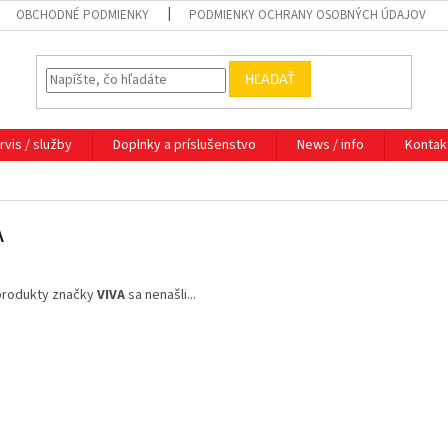
OBCHODNÉ PODMIENKY
PODMIENKY OCHRANY OSOBNÝCH ÚDAJOV
HĽADAŤ
rvis / služby
Doplnky a príslušenstvo
News / info
Kontak
A
produkty značky
VIVA
sa nenašli...