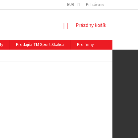
EUR
Prihlásenie
NÁKUPNÝ
Prázdny košík
KOŠÍK
ty
Predajňa TM Sport Skalica
Pre firmy