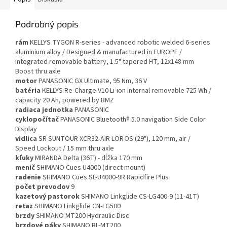
Podrobný popis
rám
KELLYS TYGON R-series - advanced robotic welded 6-series
aluminium alloy / Designed & manufactured in EUROPE /
integrated removable battery, 1.5" tapered HT, 12x148 mm
Boost thru axle
motor
PANASONIC GX Ultimate, 95 Nm, 36 V
batéria
KELLYS Re-Charge V10 Li-ion internal removable 725 Wh /
capacity 20 Ah, powered by BMZ
radiaca jednotka
PANASONIC
cyklopočítač
PANASONIC Bluetooth® 5.0 navigation Side Color
Display
vidlica
SR SUNTOUR XCR32-AIR LOR DS (29"), 120 mm, air /
Speed Lockout / 15 mm thru axle
kľuky
MIRANDA Delta (36T) - dĺžka 170 mm
menič
SHIMANO Cues U4000 (direct mount)
radenie
SHIMANO Cues SL-U4000-9R Rapidfire Plus
počet prevodov
9
kazetový pastorok
SHIMANO Linkglide CS-LG400-9 (11-41T)
reťaz
SHIMANO Linkglide CN-LG500
brzdy
SHIMANO MT200 Hydraulic Disc
brzdové páky
SHIMANO BL-MT200