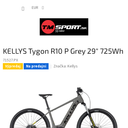
Prejsť
NÁKUP
na
EUR
obsah
KOŠÍK
KELLYS Tygon R10 P Grey 29" 725Wh
71527.PX
Značka:
Kellys
Výpredaj
Na predajni