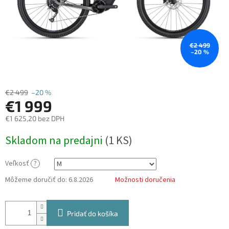
€2 499
–20 %
€2 499
–20 %
€1 999
€1 625,20 bez DPH
Jednotková
Skladom na predajni
(
1 KS
)
cena:
Veľkosť
?
Môžeme doručiť do:
6.8.2026
Možnosti doručenia
Pridať do košíka