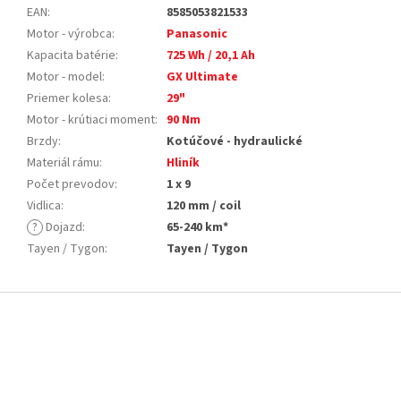
EAN
:
8585053821533
Motor - výrobca
:
Panasonic
Kapacita batérie
:
725 Wh / 20,1 Ah
Motor - model
:
GX Ultimate
Priemer kolesa
:
29"
Motor - krútiaci moment
:
90 Nm
Brzdy
:
Kotúčové - hydraulické
Materiál rámu
:
Hliník
Počet prevodov
:
1 x 9
Vidlica
:
120 mm / coil
?
Dojazd
:
65-240 km*
Tayen / Tygon
:
Tayen / Tygon
Z
á
p
ä
t
i