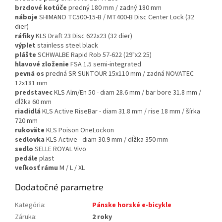
brzdové kotúče
predný 180 mm / zadný 180 mm
náboje
SHIMANO TC500-15-B / MT400-B Disc Center Lock (32
dier)
ráfiky
KLS Draft 23 Disc 622x23 (32 dier)
výplet
stainless steel black
plášte
SCHWALBE Rapid Rob 57-622 (29"x2.25)
hlavové zloženie
FSA 1.5 semi-integrated
pevná os
predná SR SUNTOUR 15x110 mm / zadná NOVATEC
12x181 mm
predstavec
KLS Alm/En 50 - diam 28.6 mm / bar bore 31.8 mm /
dĺžka 60 mm
riadidlá
KLS Active RiseBar - diam 31.8 mm / rise 18 mm / šírka
720 mm
rukoväte
KLS Poison OneLockon
sedlovka
KLS Active - diam 30.9 mm / dĺžka 350 mm
sedlo
SELLE ROYAL Vivo
pedále
plast
veľkosť rámu
M / L / XL
Dodatočné parametre
Kategória
:
Pánske horské e-bicykle
Záruka
:
2 roky