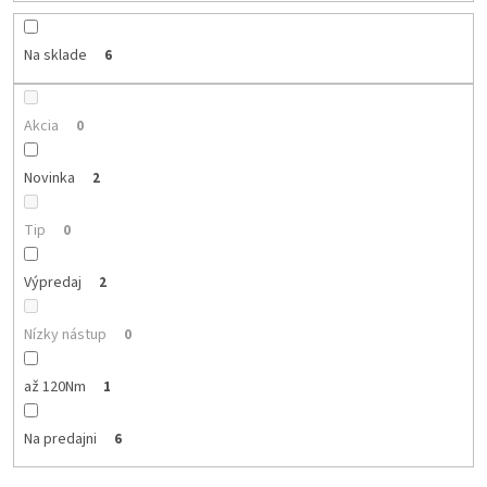
u
k
Na sklade
6
t
o
v
Akcia
0
Novinka
2
Tip
0
Výpredaj
2
Nízky nástup
0
až 120Nm
1
Na predajni
6