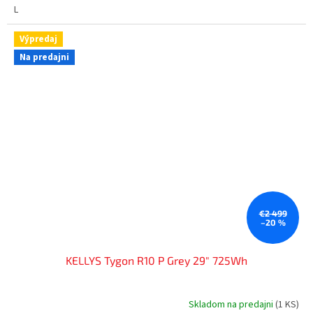
L
Výpredaj
Na predajni
€2 499
–20 %
KELLYS Tygon R10 P Grey 29" 725Wh
Skladom na predajni
(
1 KS
)