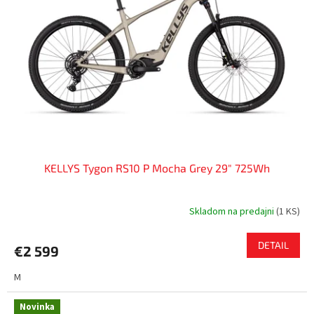
KELLYS Tygon RS10 P Mocha Grey 29" 725Wh
Skladom na predajni
(
1 KS
)
DETAIL
€2 599
M
Novinka