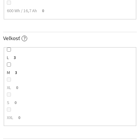
600 Wh / 16,7 Ah
0
Veľkosť
?
L
3
M
3
XL
0
S
0
XXL
0