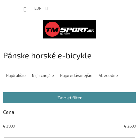
Prejsť
NÁKUP
na
EUR
obsah
KOŠÍK
Pánske horské e-bicykle
R
a
Najdrahšie
Najlacnejšie
Najpredávanejšie
Abecedne
d
e
n
Zavrieť filter
i
e
Cena
p
r
€
1999
€
2699
o
d