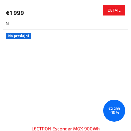
DETAIL
€1 999
M
Na predajni
€2 299
–13 %
LECTRON Esconder MGX 900Wh