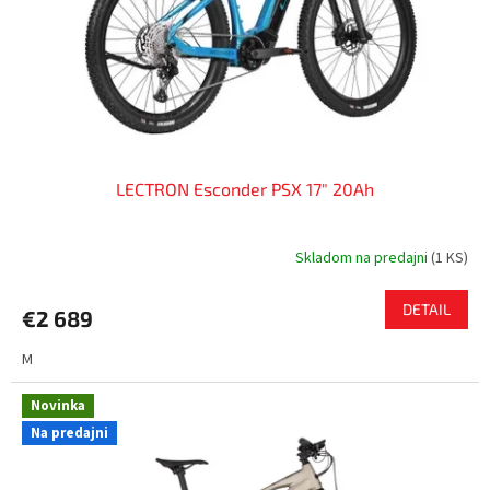
LECTRON Esconder PSX 17" 20Ah
Skladom na predajni
(
1 KS
)
DETAIL
€2 689
M
Novinka
Na predajni