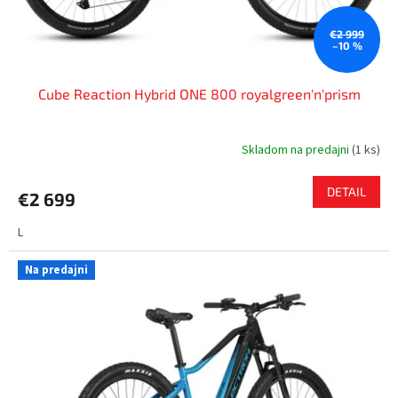
t
o
€2 999
–10 %
v
Cube Reaction Hybrid ONE 800 royalgreen'n'prism
Skladom na predajni
(
1 ks
)
DETAIL
€2 699
L
Na predajni