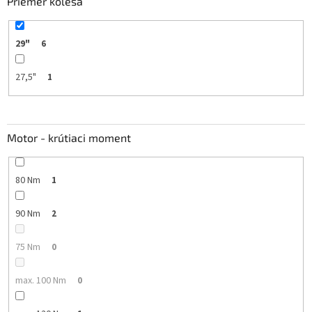
Priemer kolesa
29"
6
27,5"
1
Motor - krútiaci moment
80 Nm
1
90 Nm
2
75 Nm
0
max. 100 Nm
0