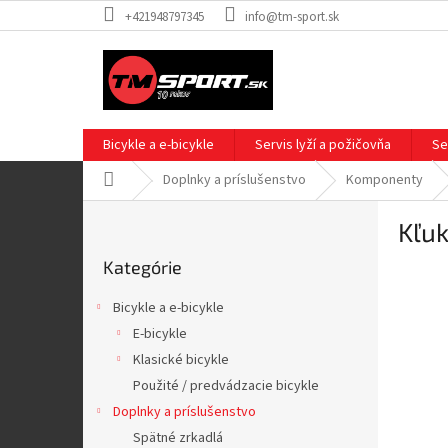
Prejsť
+421948797345
info@tm-sport.sk
na
obsah
Bicykle a e-bicykle
Servis lyží a požičovňa
Se
Domov
Doplnky a príslušenstvo
Komponenty
B
Kľuk
o
Preskočiť
č
Kategórie
kategórie
n
ý
Bicykle a e-bicykle
p
E-bicykle
a
Klasické bicykle
n
e
Použité / predvádzacie bicykle
l
Doplnky a príslušenstvo
Spätné zrkadlá