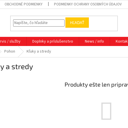
OBCHODNÉ PODMIENKY
PODMIENKY OCHRANY OSOBNÝCH ÚDAJOV
HĽADAŤ
rvis / služby
Doplnky a príslušenstvo
News / info
Kontak
Pohon
Kľuky a stredy
y a stredy
Produkty ešte len pripr