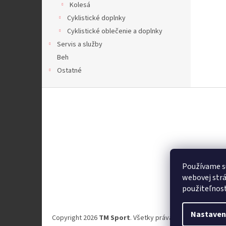
Kolesá
Cyklistické doplnky
Cyklistické oblečenie a doplnky
Servis a služby
Beh
Ostatné
Z
á
p
ä
t
i
e
Používame s
webovej strá
použiteľnos
Nastaven
Copyright 2026
TM Sport
. Všetky práva vyhradené.