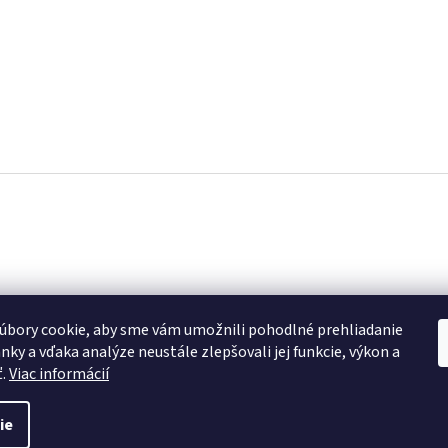
úbory cookie, aby sme vám umožnili pohodlné prehliadanie
nky a vďaka analýze neustále zlepšovali jej funkcie, výkon a
ť.
Viac informácií
ie