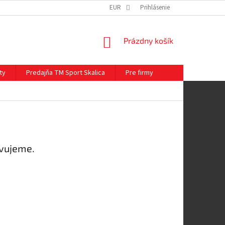
EUR
Prihlásenie
NÁKUPNÝ
Prázdny košík
KOŠÍK
ty
Predajňa TM Sport Skalica
Pre firmy
avujeme.