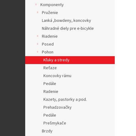
Komponenty
Pruženie
Lanká ,bowdeny, koncovky
Náhradné diely pre e-bicykle
Riadenie
Posed
Pohon
Kľuky a stredy
Reťaze
Koncovky rámu
Pedále
Radenie
Kazety, pastorky a pod.
Prehadzovačky
Pedále
Prešmykače
Brzdy