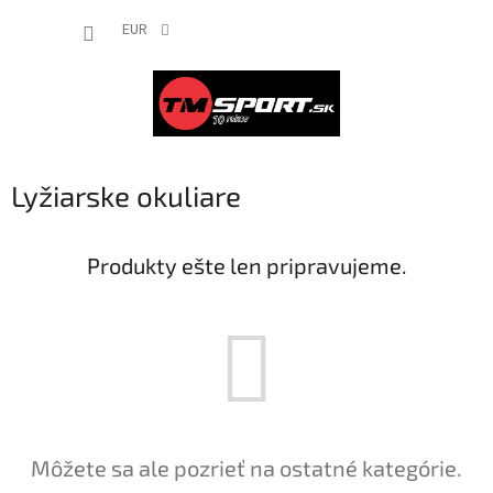
Prejsť
NÁKUP
na
EUR
obsah
KOŠÍK
Lyžiarske okuliare
Produkty ešte len pripravujeme.
Môžete sa ale pozrieť na ostatné kategórie.