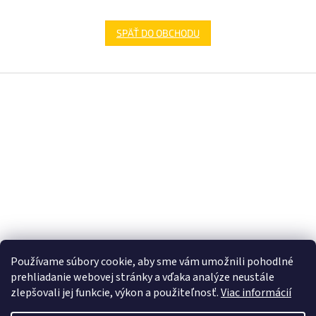
SPÄŤ DO OBCHODU
Z
á
p
ä
t
i
e
Používame súbory cookie, aby sme vám umožnili pohodlné
prehliadanie webovej stránky a vďaka analýze neustále
zlepšovali jej funkcie, výkon a použiteľnosť.
Viac informácií