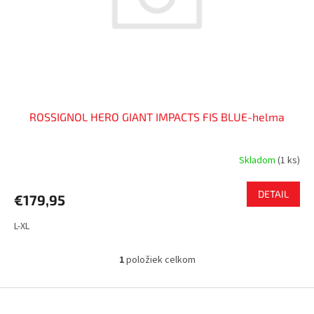
o
d
v
u
k
t
o
v
ROSSIGNOL HERO GIANT IMPACTS FIS BLUE-helma
Skladom
(
1 ks
)
DETAIL
€179,95
L-XL
1
položiek celkom
O
v
l
Z
á
á