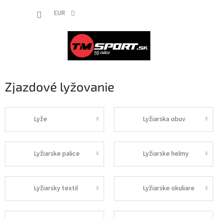
Prejsť
NÁKUP
na
EUR
obsah
KOŠÍK
Zjazdové lyžovanie
Lyže
Lyžiarska obuv
Lyžiarske palice
Lyžiarske helmy
Lyžiarsky textil
Lyžiarske okuliare