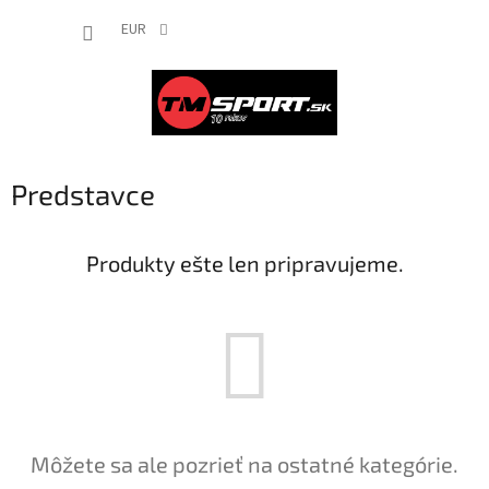
Prejsť
NÁKUP
na
EUR
obsah
KOŠÍK
Predstavce
Produkty ešte len pripravujeme.
Môžete sa ale pozrieť na ostatné kategórie.