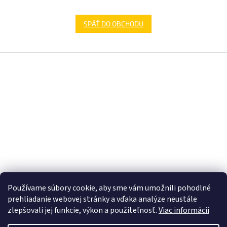
SPÄŤ DO OBCHODU
Z
á
p
ä
t
i
e
Používame súbory cookie, aby sme vám umožnili pohodlné
prehliadanie webovej stránky a vďaka analýze neustále
zlepšovali jej funkcie, výkon a použiteľnosť.
Viac informácií